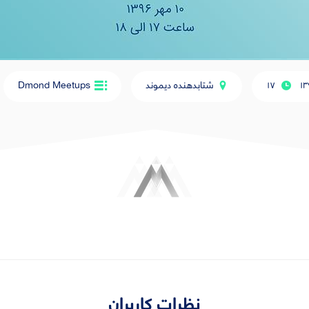
١٣
۱۷
شتابدهنده دیموند
Dmond Meetups
نظرات کاربران