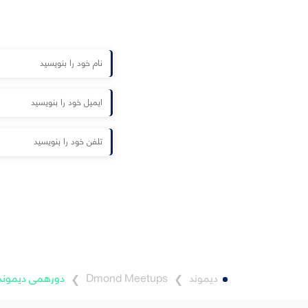
دیموند
Dmond Meetups
دورهمی دیموند
❯
❯