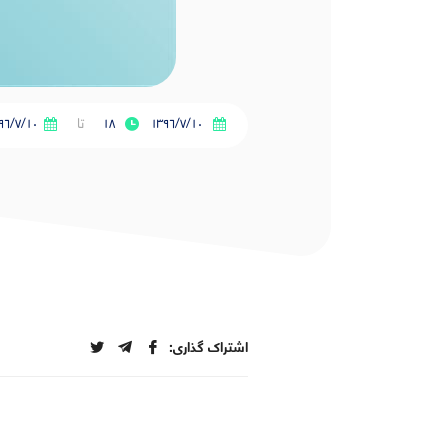
١٣٩٦/٧/١٠
۱۸
تا
٩٦/٧/١٠
اشتراک گذاری: