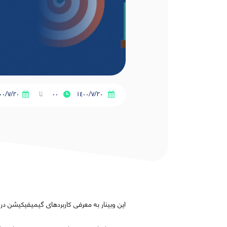
١٤٠٠/٧/٢٠
۰۰
تا
٠٠/٧/٢٠
این وبینار به معرفی کاربردهای گیمیفیکیشن در ا