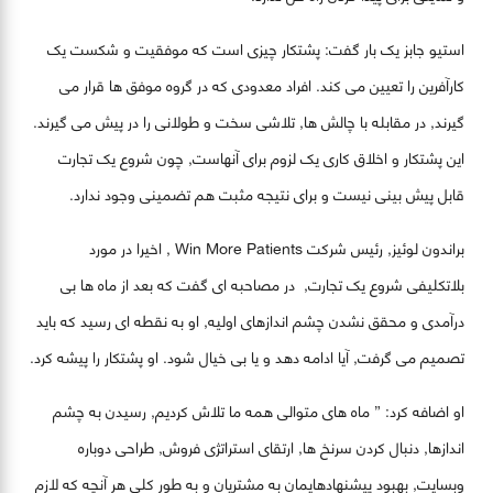
استیو جابز یک بار گفت: پشتکار چیزی است که موفقیت و شکست یک
کارآفرین را تعیین می کند. افراد معدودی که در گروه موفق ها قرار می
گیرند, در مقابله با چالش ها, تلاشی سخت و طولانی را در پیش می گیرند.
این پشتکار و اخلاق کاری یک لزوم برای آنهاست, چون شروع یک تجارت
قابل پیش بینی نیست و برای نتیجه مثبت هم تضمینی وجود ندارد.
براندون لوئیز, رئیس شرکت Win More Patients , اخیرا در مورد
بلاتکلیفی شروع یک تجارت, در مصاحبه ای گفت که بعد از ماه ها بی
درآمدی و محقق نشدن چشم اندازهای اولیه, او به نقطه ای رسید که باید
تصمیم می گرفت, آیا ادامه دهد و یا بی خیال شود. او پشتکار را پیشه کرد.
او اضافه کرد: ” ماه های متوالی همه ما تلاش کردیم, رسیدن به چشم
اندازها, دنبال کردن سرنخ ها, ارتقای استراتژی فروش, طراحی دوباره
وبسایت, بهبود پیشنهادهایمان به مشتریان و به طور کلی هر آنچه که لازم