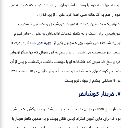
وی نه تنها خانه خود را وقف دانشجویان بی بضاعت کرد بلکه کتابخانه غنی
خود را هم به کتابخانه ملی اهدا کرد. طریان از پایه‌گذاران
اخترفیزیک، نخستین رصدخانه فیزیک خورشیدی و نخستین تلسکوپ
خورشیدی ایران است و به خاطر خدمات ارزنده‌اش به عنوان «مادر نجوم
ایران» شناخته می شود. وی همچنین یکی از
چهره های ماندگار
در عرصه
علمی نیز محسوب می شود. او در پاسخ به این سوال که چرا هرگز ازدواج
کرد پاسخ داد مردی که عاشقانه او را دوست داشت درگذشت و پس از آن
تصمیم گرفت برای همیشه مجرد بماند. آلینوش طریان در ۱۵ اسفند ۱۳۸۹
در ۹۰ سالگی چشم از جهان فرو بست.
۷. فریناز کوشانفر
فریناز سال ۱۳۵۵ در تهران به دنیا آمد. پدر او پزشک و پدربزرگش یک ارتشی
بود که برای ماری کوری احترام زیادی قائل بودند و به همین خاطر فریناز را
تشویق کردند به سراغ تحصیل در علوم جدید برود. این محقق برجسته