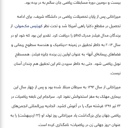
بیست و دومین دورهٔ مسابقات ریاضی جان سالم به در برده بود.
میرزاخانی پس از پایان تحصیلات ریاضی در دانشگاه شریف، برای ادامه
تحصیل در مقطع دکترا راهی آمریکا شد و تحت نظر
کورتیس مک‌مولن
، از
برندگان مدال فیلدز مدرک phd را دریافت کرد. تقدیر این بود که خود او در
سال ۲۰۱۴ به خاطر تحقیق در زمینه «دینامیک و هندسه سطوح ریمانی و
فضاهای پیمانه‌ای آنها» به عنوان اولین زن برنده جایزه فیلدز، همسطح
نوبل ریاضی شود. حتی به خاطر سپردن نام این تحقیق هم چندان آسان
نیست.
میرزاخانی از سال ۱۳۹۲ به سرطان مبتلا شده بود و پس از چهار سال این
بیماری مهلک به مغز استخوانش نفوذ کرد. سرانجام این نابغه ریاضیات در
۲۳ تیر ۱۳۹۶ فرشته مرگ را در آغوش کشید. اتحادیه بین‌المللی انجمن‌های
ریاضی جهان برای بزرگداشت یاد میرزاخانی روز تولد او (۲۲ اردیبهشت) را به
عنوان «روز جهانی زن در ریاضیات» نامگذاری کرده است.